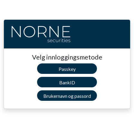
Velg innloggingsmetode
Passkey
BankID
Brukernavn og passord