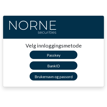
Velg innloggingsmetode
Passkey
BankID
Brukernavn og passord