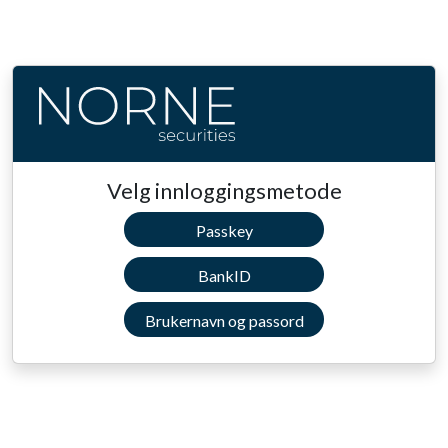
Velg innloggingsmetode
Passkey
BankID
Brukernavn og passord