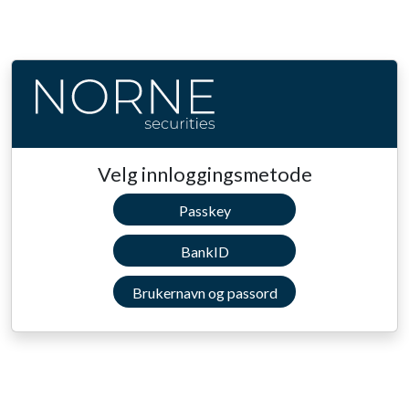
Velg innloggingsmetode
Passkey
BankID
Brukernavn og passord