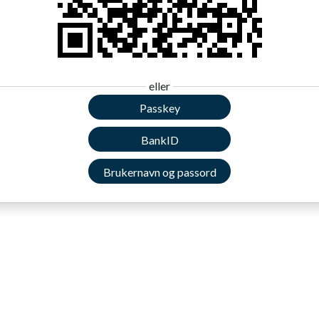
eller
Passkey
BankID
Brukernavn og passord