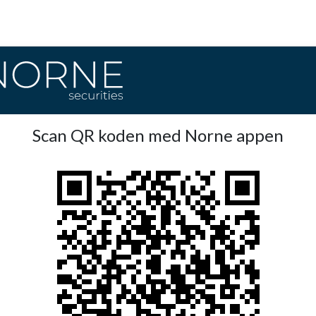
Scan QR koden med Norne appen