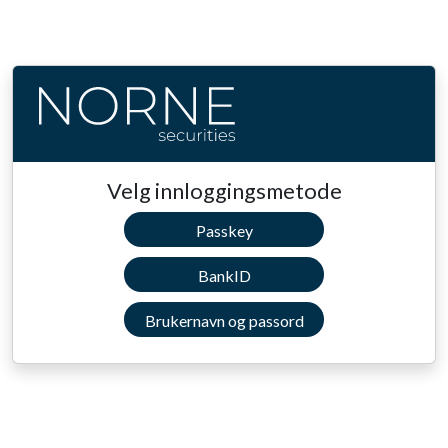
Velg innloggingsmetode
Passkey
BankID
Brukernavn og passord