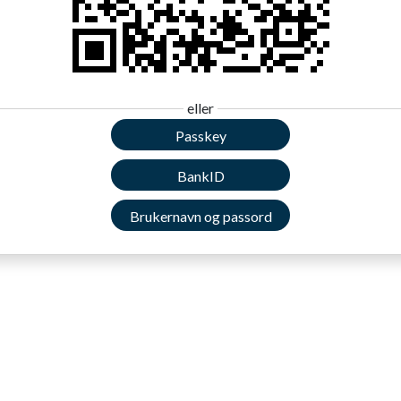
eller
Passkey
BankID
Brukernavn og passord