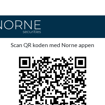
Scan QR koden med Norne appen