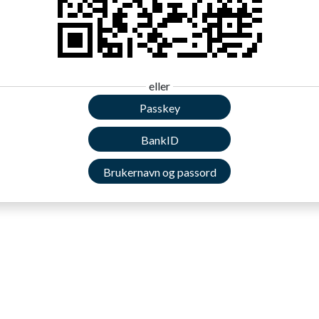
eller
Passkey
BankID
Brukernavn og passord